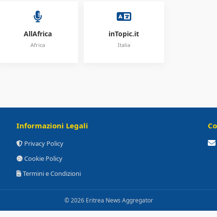
AllAfrica
inTopic.it
Africa
Italia
Informazioni Legali
Co
Privacy Policy
Cookie Policy
Termini e Condizioni
© 2026 Eritrea News Aggregator