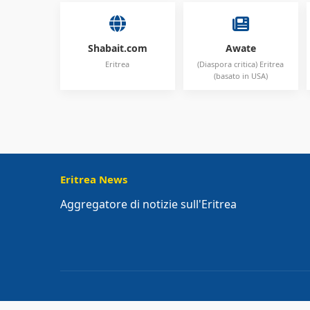
Shabait.com
Awate
Eritrea
(Diaspora critica) Eritrea
(basato in USA)
Eritrea News
Aggregatore di notizie sull'Eritrea