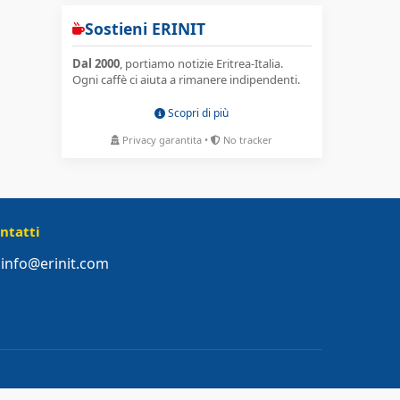
Sostieni ERINIT
Dal 2000
, portiamo notizie Eritrea-Italia.
Ogni caffè ci aiuta a rimanere indipendenti.
Scopri di più
Privacy garantita •
No tracker
ntatti
info@erinit.com